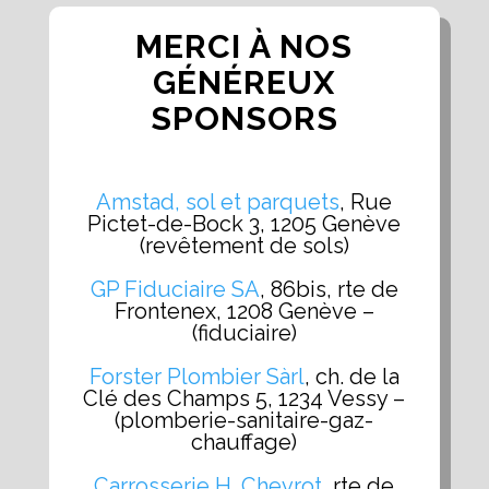
MERCI À NOS
GÉNÉREUX
SPONSORS
Amstad, sol et parquets
, Rue
Pictet-de-Bock 3, 1205 Genève
(revêtement de sols)
GP Fiduciaire SA
, 86bis, rte de
Frontenex, 1208 Genève –
(fiduciaire)
Forster Plombier Sàrl
, ch. de la
Clé des Champs 5, 1234 Vessy –
(plomberie-sanitaire-gaz-
chauffage)
Carrosserie H. Chevrot,
rte de