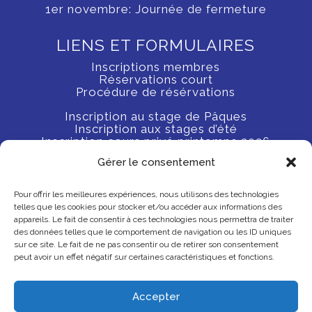
1er novembre: Journée de fermeture
LIENS ET FORMULAIRES
Inscriptions membres
Réservations court
Procédure de résérvations
Inscription au stage de Pâques
Inscription aux stages d’été
Inscription cours privé printemps 2026
Gérer le consentement
Règlement
La mairie de Troinex
Pour offrir les meilleures expériences, nous utilisons des technologies
Genève Tennis
telles que les cookies pour stocker et/ou accéder aux informations des
Swiss Tennis
appareils. Le fait de consentir à ces technologies nous permettra de traiter
des données telles que le comportement de navigation ou les ID uniques
sur ce site. Le fait de ne pas consentir ou de retirer son consentement
peut avoir un effet négatif sur certaines caractéristiques et fonctions.
Accepter
© 2024 Tennis Club Troinex , 18 chemin Lullin,